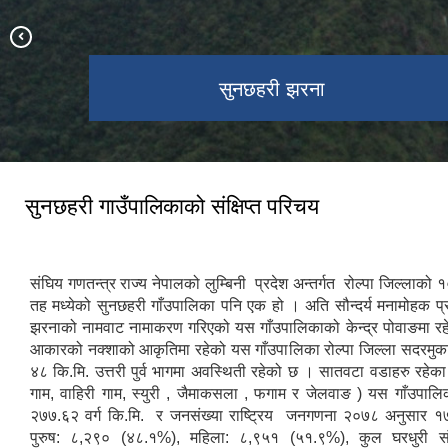
सुनछहरी झरना
विबाङ दह
सुनछहरी गाउँपालिकाको संक्षिप्त परिचय
संघिय गणतन्त्र राज्य नेपालको लुम्बिनी प्रदेश अन्तर्गत रोल्पा जिल्लाको 
तह मध्येको सुनछहरी गाँउपालिका पनि एक हो । अति सौन्दर्य मनामोहक प्र
झरनाको नामवाट नामाकरण गरिएको यस गाँउपालिकाको केन्द्र पोवाङमा र
आकारको नक्शाको आकृतिमा रहेको यस गाँउपालिका रोल्पा जिल्ला सदरमुक
४८ कि.मि. उत्तरी पुर्व भागमा अवस्थिती रहेको छ । सातवटा वडाहरु रहेका 
गाम, वाहिरी गाम, स्युरी , जैमाकसला , फगाम र जेलवाङ ) यस गाँउपालिक
२७७.६२ वर्ग कि.मि. र जनसंख्या राष्ट्रिय जनगणना २०७८ अनुसार १
पुरुष: ८,२९० (४८.१%), महिला: ८,९५१ (५१.९%), कुल घरधुरी सं