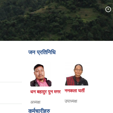
जन प्रतिनिधि
ननकला घर्ती
धन बहादुर पुन मगर
उपाध्यक्ष
अध्यक्ष
कर्मचारीहरु