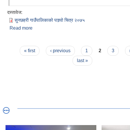
दस्तावेज:
सुनछहरी गाउँपालिकाको‌‍‍‌ पाश्र्वो चित्र २०७५
Read more
about सुनछहरी गाउँपालिकाको संक्षिप्त परिचय
Pages
« first
‹ previous
1
2
3
last »