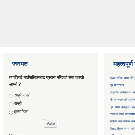
जनमत
महत्वपूर्
तपाइँलाई गाउँपालिकाबाट प्रदान गरिएको सेवा कस्तो
प्रधानमन्त्रि तथा मन्त
लाग्यो ?
गृह मन्त्रालय
सङ्घीय मामिला तथा सा
Choices
साह्रै राम्रो
नेपाल सरकारको आधिका
राम्रो
युवा तथा खेलकुद मन्त्
झन्झटिलो
स्वास्थ्य तथा जनसंख्या
महिला, बालबालिका तथा 
शिक्षा, विज्ञान तथा प्रव