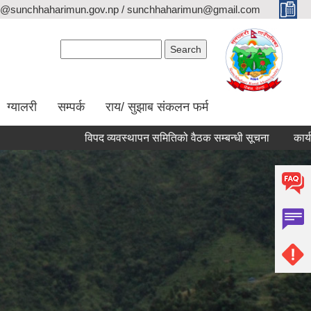
o@sunchhaharimun.gov.np / sunchhaharimun@gmail.com
Search form
Search
ग्यालरी
सम्पर्क
राय/ सुझाब संकलन फर्म
विपद व्यवस्थापन समितिको वैठक सम्बन्धी सूचना
कार्यपालिका वै