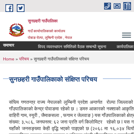
Skip to main content
सुनछहरी गाउँपालिका
गाउँ कार्यापालिकाको कार्यालय
पोबाङ रोल्पा, लुम्बिनी प्रदेश , नेपाल
समाचार
विपद व्यवस्थापन समितिको वैठक सम्बन्धी सूचना
कार्यपालिका वैठक
You are here
Home
»
परिचय
» सुनछहरी गाउँपालिकाको संक्षिप्त परिचय
सुनछहरी गाउँपालिकाको संक्षिप्त परिचय
संघिय गणतन्त्र राज्य नेपालको लुम्बिनी प्रदेश अन्तर्गत रोल्पा जिल
गाँउपालिकाको केन्द्र पोवाङमा रहेको छ । डमरु आकारको नक्शाको आकृतिमा 
वाहिरी गाम, स्युरी , जैमाकसला , फगाम र जेलवाङ ) यस गाँउपालिकाको क
संख्या: ३,५८६, जनघनत्व: ६२ जना प्रति वर्ग किलोमिटर रहेको छ l यस
यहाँको जनसङ्ख्या केही वृद्धि भएको पाइएको छ (२०६८ मा १६,०३४ थियो)।