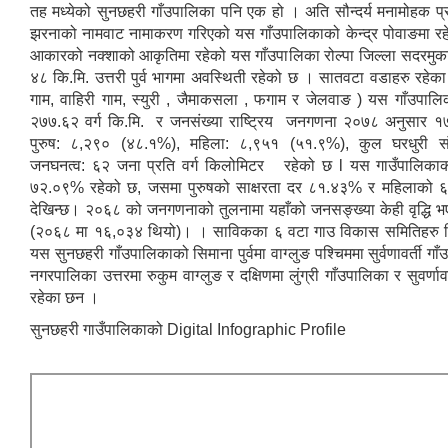
तह मध्येको सुनछहरी गाँउपालिका पनि एक हो । अति सौन्दर्य मनामोहक प्र
झरनाको नामवाट नामाकरण गरिएको यस गाँउपालिकाको केन्द्र पोवाङमा र
आकारको नक्शाको आकृतिमा रहेको यस गाँउपालिका रोल्पा जिल्ला सदरमुक
४८ कि.मि. उत्तरी पुर्व भागमा अवस्थिती रहेको छ । सातवटा वडाहरु रहेका 
गाम, वाहिरी गाम, स्युरी , जैमाकसला , फगाम र जेलवाङ ) यस गाँउपालिक
२७७.६२ वर्ग कि.मि. र जनसंख्या राष्ट्रिय जनगणना २०७८ अनुसार १
पुरुष: ८,२९० (४८.१%), महिला: ८,९५१ (५१.९%), कुल घरधुरी सं
जनघनत्व: ६२ जना प्रति वर्ग किलोमिटर रहेको छ l यस गाउँपालिकाको
७२.०९% रहेको छ, जसमा पुरुषको साक्षरता दर ८१.४३% र महिलाको 
देखिन्छ। २०६८ को जनगणनाको तुलनामा यहाँको जनसङ्ख्या केही वृद्धि 
(२०६८ मा १६,०३४ थियो)। । साविकका ६ वटा गाउ विकास समितिहरु म
यस सुनछहरी गाँउपालिकाको सिमाना पुर्वमा वाग्लुङ पश्चिममा सुर्वणावर्ती गाँ
नगरपालिका उत्तरमा रुकुम वाग्लुङ र दक्षिणमा लुंग्री गाँउपालिका र सुवर्णाव
रहेका छन ।
सुनछहरी गाउँपालिकाको Digital Infographic Profile