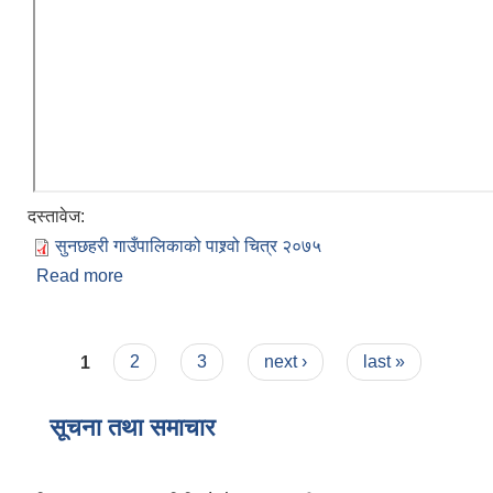
दस्तावेज:
सुनछहरी गाउँपालिकाको‌‍‍‌ पाश्र्वो चित्र २०७५
Read more
about सुनछहरी गाउँपालिकाको संक्षिप्त परिचय
Pages
1
2
3
next ›
last »
सूचना तथा समाचार