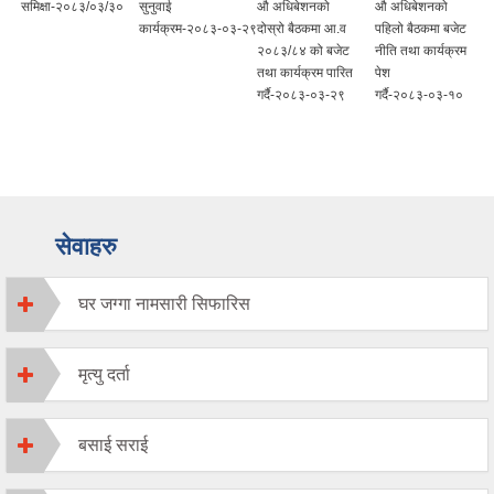
समिक्षा-२०८३/०३/३०
सुनुवाई
औ अधिबेशनको
औ अधिबेशनको
कार्यक्रम-२०८३-०३-२९
दोस्रो बैठकमा आ.व
पहिलो बैठकमा बजेट
२०८३/८४ को बजेट
नीति तथा कार्यक्रम
तथा कार्यक्रम पारित
पेश
गर्दै-२०८३-०३-२९
गर्दै-२०८३-०३-१०
सेवाहरु
घर जग्गा नामसारी सिफारिस
मृत्यु दर्ता
बसाई सराई