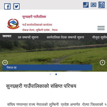
Skip to main content
सुनछहरी गाउँपालिका
गाउँ कार्यापालिकाको कार्यालय
पोबाङ रोल्पा, लुम्बिनी प्रदेश , नेपाल
समाचार
ितिको वैठक सम्बन्धी सूचना
कार्यपालिका वैठक सम्बन्धी सूचना
मौजुदा सूचीमा सुचिक
सुनछहरी झरना
विबाङ दह
सुनछहरी गाउँपालिकाको संक्षिप्त परिचय
संघिय गणतन्त्र राज्य नेपालको लुम्बिनी प्रदेश अन्तर्गत रोल्पा जिल्लाको 