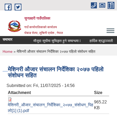
Skip to main content
सुनछहरी गाउँपालिका
गाउँ कार्यापालिकाको कार्यालय
पोबाङ रोल्पा, लुम्बिनी प्रदेश , नेपाल
समाचार
मौजुदा सूचीमा सुचिकृत हुने सम्बन्धमा l
हार्दिक श्रद्धाञ्जली
You are here
Home
» मेशिनरी औजार संचालन निर्देशिका २०७७ पहिलो संशोधन सहित
मेशिनरी औजार संचालन निर्देशिका २०७७ पहिलो
संशोधन सहित
Submitted on:
Fri, 11/07/2025 - 14:56
Attachment
Size
965.22
मेशिनरी_औजार_संचालन_निर्देशिका_२०७७_संशोधन_पिह
KB
लो[1] (1).pdf