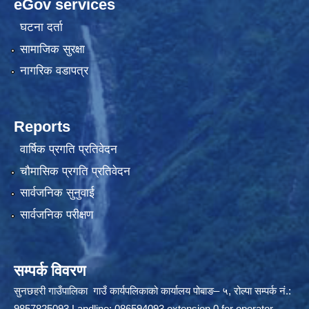
eGov services
घटना दर्ता
सामाजिक सुरक्षा
नागरिक वडापत्र
Reports
वार्षिक प्रगति प्रतिवेदन
चौमासिक प्रगति प्रतिवेदन
सार्वजनिक सुनुवाई
सार्वजनिक परीक्षण
सम्पर्क विवरण
सुनछहरी गाउँपालिका गाउँ कार्यपलिकाको कार्यालय पोबाङ– ५, रोल्पा सम्पर्क नं.:
9857825093 Landline: 086594093 extension 0 for operator