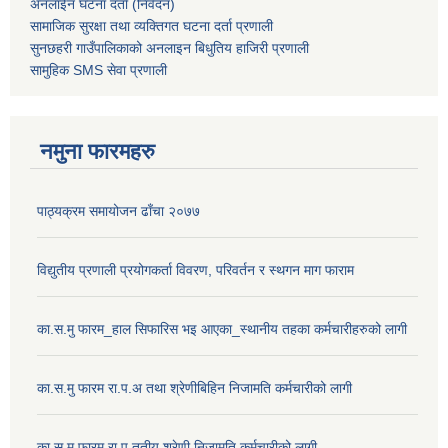
अनलाईन घटना दर्ता (निवेदन)
सामाजिक सुरक्षा तथा व्यक्तिगत घटना दर्ता
प्रणाली
सुनछहरी गाउँपालिकाको अनलाइन बिधुतिय हाजिरी प्रणाली
सामुहिक
SMS सेवा
प्रणाली
नमुना फारमहरु
पाठ्यक्रम समायोजन ढाँचा २०७७
विद्युतीय प्रणाली प्रयोगकर्ता विवरण, परिवर्तन र स्थगन माग फाराम
का.स.मु फारम_हाल सिफारिस भइ आएका_स्थानीय तहका कर्मचारीहरुको लागी
का.स.मु फारम रा.प.अ तथा श्रेणीबिहिन निजामति कर्मचारीको लागी
का.स.मु फारम रा.प तृतीय श्रेणी निजामति कर्मचारीको लागी