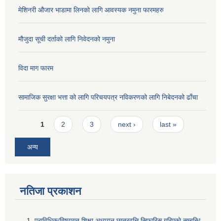
मेशिनरी औजार भाडामा लिनको लागि आवस्यक नमुना फारमहरु
मौजुदा सूची दर्ताको लागि निवेदनको नमुना
विदा माग फारम
सामाजिक सुरक्षा भत्ता को लागि परिचयपत्र नविकरणको लागि निबेदनको ढाँचा
Pages
1
2
3
next ›
last »
अन्य
नतिजा प्रकाशन
प्राविधिक/विषयगत शिक्षा अध्ययन छात्रवृत्ति सिफारिस गरिएकाे सम्बन्धि