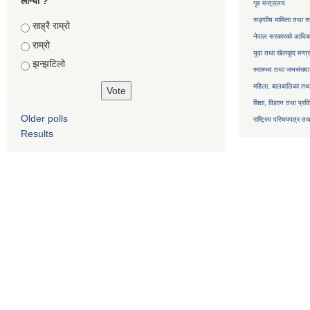
लाग्यो ?
गृह मन्त्रालय
सङ्घीय मामिला तथा सा
Choices
साह्रै राम्रो
नेपाल सरकारको आधिका
राम्रो
युवा तथा खेलकुद मन्त्
झन्झटिलो
स्वास्थ्य तथा जनसंख्या
महिला, बालबालिका तथा 
शिक्षा, विज्ञान तथा प्रव
Older polls
राष्ट्रिय परिचयपत्र तथ
Results