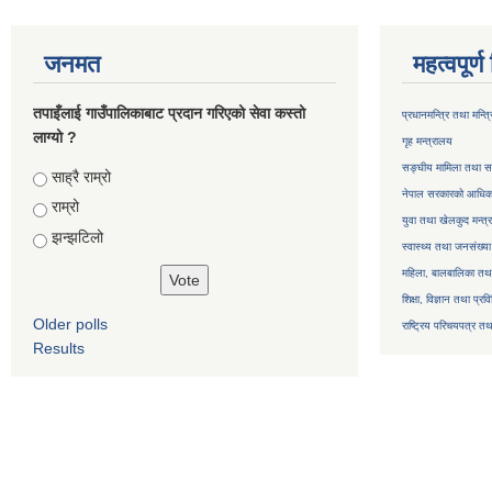
जनमत
महत्वपूर्
तपाइँलाई गाउँपालिकाबाट प्रदान गरिएको सेवा कस्तो
प्रधानमन्त्रि तथा मन्त
लाग्यो ?
गृह मन्त्रालय
सङ्घीय मामिला तथा सा
Choices
साह्रै राम्रो
नेपाल सरकारको आधिका
राम्रो
युवा तथा खेलकुद मन्त्
झन्झटिलो
स्वास्थ्य तथा जनसंख्या
महिला, बालबालिका तथा 
शिक्षा, विज्ञान तथा प्रव
Older polls
राष्ट्रिय परिचयपत्र तथ
Results