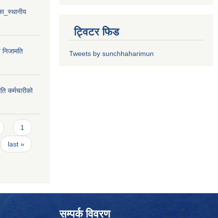
ा_स्थानीय
ट्विटर फिड
न निजामति
Tweets by sunchhaharimun
ति कर्मचारीको
1
last »
सम्पर्क विवरण