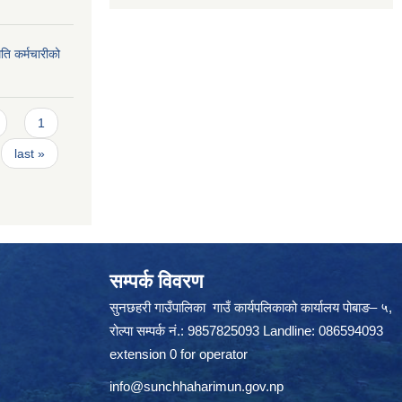
ति कर्मचारीको
1
last »
सम्पर्क विवरण
सुनछहरी गाउँपालिका गाउँ कार्यपलिकाको कार्यालय पोबाङ– ५,
रोल्पा सम्पर्क नं.: 9857825093 Landline: 086594093
extension 0 for operator
info@sunchhaharimun.gov.np