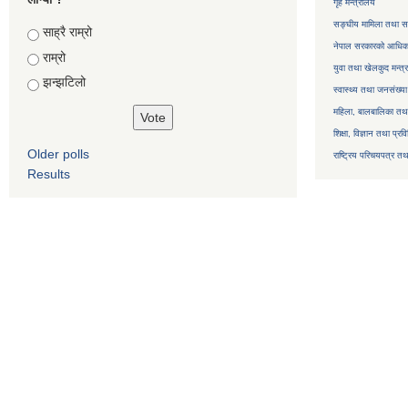
गृह मन्त्रालय
सङ्घीय मामिला तथा सा
Choices
साह्रै राम्रो
नेपाल सरकारको आधिका
राम्रो
युवा तथा खेलकुद मन्त्
झन्झटिलो
स्वास्थ्य तथा जनसंख्या
महिला, बालबालिका तथा 
शिक्षा, विज्ञान तथा प्रव
Older polls
राष्ट्रिय परिचयपत्र तथ
Results