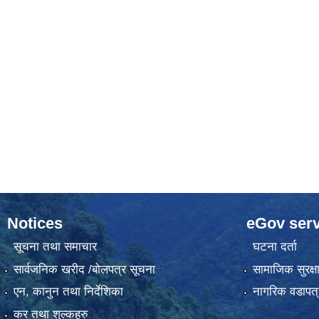
Notices
eGov serv
सूचना तथा समाचार
घटना दर्ता
सार्वजनिक खरीद /बोलपत्र सूचना
सामाजिक सुरक्ष
एन, कानुन तथा निर्देशिका
नागरिक वडापत्
कर तथा शुल्कहरु