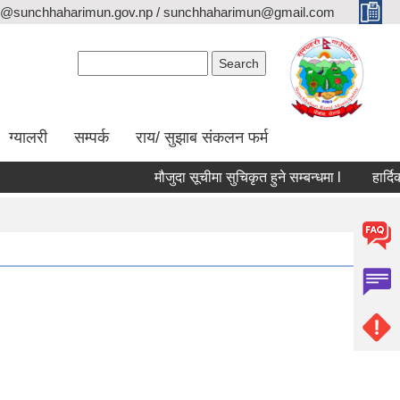
o@sunchhaharimun.gov.np / sunchhaharimun@gmail.com
Search form
Search
ग्यालरी
सम्पर्क
राय/ सुझाब संकलन फर्म
मौजुदा सूचीमा सुचिकृत हुने सम्बन्धमा l
हार्दिक श्र