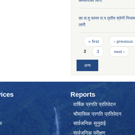
कर्मचारीको लागी
का.स.मु फारम रा.प तृतीय श्रेणी निजाम
लागी
Pages
« first
‹ previous
2
3
next ›
अन्य
ices
Reports
वार्षिक प्रगति प्रतिवेदन
ा
चौमासिक प्रगति प्रतिवेदन
र
सार्वजनिक सुनुवाई
सार्वजनिक परीक्षण