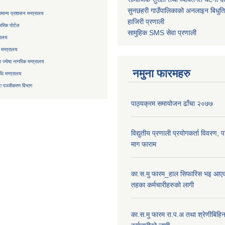
सुनछहरी गाउँपालिकाको अनलाइन बिधुत
मान्य प्रशासन मन्त्रालय
हाजिरी प्रणाली
रिक पोर्टल
सामुहिक
SMS सेवा
प्रणाली
रालय
 मन्त्रालय
ज्येष्ठ नागरिक मन्त्रालय
नमुना फारमहरु
िधि मन्त्रालय
ा
पञ्जीकरण विभाग
पाठ्यक्रम समायोजन ढाँचा २०७७
विद्युतीय प्रणाली प्रयोगकर्ता विवरण, 
माग फाराम
का.स.मु फारम_हाल सिफारिस भइ आएक
तहका कर्मचारीहरुको लागी
का.स.मु फारम रा.प.अ तथा श्रेणीबिहि