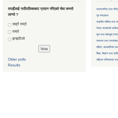
तपाइँलाई गाउँपालिकाबाट प्रदान गरिएको सेवा कस्तो
प्रधानमन्त्रि तथा मन्त
लाग्यो ?
गृह मन्त्रालय
सङ्घीय मामिला तथा सा
Choices
साह्रै राम्रो
नेपाल सरकारको आधिका
राम्रो
युवा तथा खेलकुद मन्त्
झन्झटिलो
स्वास्थ्य तथा जनसंख्या
महिला, बालबालिका तथा 
शिक्षा, विज्ञान तथा प्रव
Older polls
राष्ट्रिय परिचयपत्र तथ
Results