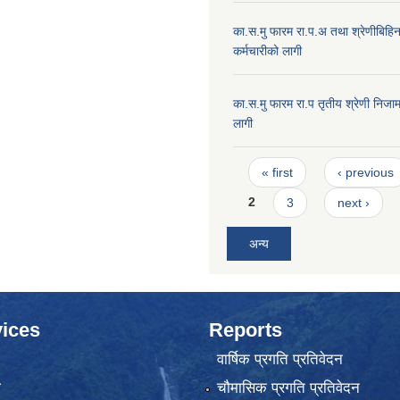
का.स.मु फारम रा.प.अ तथा श्रेणीबिहि
कर्मचारीको लागी
का.स.मु फारम रा.प तृतीय श्रेणी निजाम
लागी
Pages
« first
‹ previous
2
3
next ›
अन्य
ices
Reports
वार्षिक प्रगति प्रतिवेदन
ा
चौमासिक प्रगति प्रतिवेदन