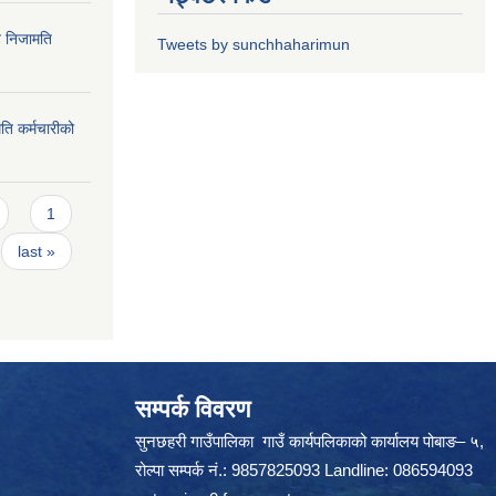
न निजामति
Tweets by sunchhaharimun
ति कर्मचारीको
1
last »
सम्पर्क विवरण
सुनछहरी गाउँपालिका गाउँ कार्यपलिकाको कार्यालय पोबाङ– ५,
रोल्पा सम्पर्क नं.: 9857825093 Landline: 086594093