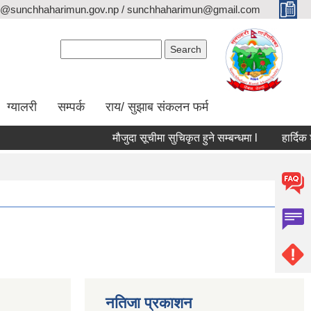
o@sunchhaharimun.gov.np / sunchhaharimun@gmail.com
Search form
Search
ग्यालरी
सम्पर्क
राय/ सुझाब संकलन फर्म
मौजुदा सूचीमा सुचिकृत हुने सम्बन्धमा l
हार्दिक श्रद
नतिजा प्रकाशन