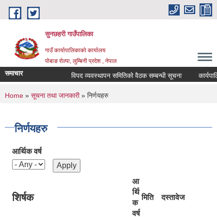
Skip to main content
सुनछहरी गाउँपालिका
गाउँ कार्यापालिकाको कार्यालय
पोबाङ रोल्पा, लुम्बिनी प्रदेश , नेपाल
समाचार
विपद व्यवस्थापन समितिको वैठक सम्बन्धी सूचना
कार्यपालिका
You are here
Home
»
सूचना तथा जानकारी
» निर्णयहरु
निर्णयहरु
आर्थिक वर्ष
आ
र्थि
शिर्षक
मिति
दस्तावेज
क
वर्ष