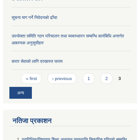
सूचना माग गर्ने निवेदनको ढाँचा
उपभोक्ता समिति गठन परिचालन तथा ब्यबस्थापन सम्बन्धि कार्यबिधि अन्तर्गत
आबस्यक अनुसूचीहरु
करार सेवाको लागि दरखास्त फारम
Pages
« first
‹ previous
1
2
3
अन्य
नतिजा प्रकाशन
प्राविधिक/विषयगत शिक्षा अध्ययन छात्रवृत्ति सिफारिस गरिएकाे सम्बन्धि