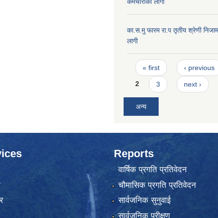
कर्मचारीको लागी
का.स.मु फारम रा.प तृतीय श्रेणी निजाम
लागी
Pages
« first
‹ previous
2
3
next ›
अन्य
ices
Reports
वार्षिक प्रगति प्रतिवेदन
ा
चौमासिक प्रगति प्रतिवेदन
र
सार्वजनिक सुनुवाई
सार्वजनिक परीक्षण