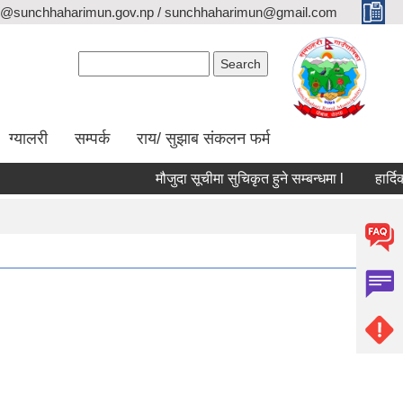
o@sunchhaharimun.gov.np / sunchhaharimun@gmail.com
Search form
Search
ग्यालरी
सम्पर्क
राय/ सुझाब संकलन फर्म
मौजुदा सूचीमा सुचिकृत हुने सम्बन्धमा l
हार्दिक श्र