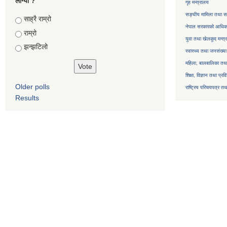
लाग्यो ?
गृह मन्त्रालय
सङ्घीय मामिला तथा सा
Choices
साह्रै राम्रो
नेपाल सरकारको आधिका
राम्रो
युवा तथा खेलकुद मन्त्
झन्झटिलो
स्वास्थ्य तथा जनसंख्या
महिला, बालबालिका तथा 
शिक्षा, विज्ञान तथा प्रव
Older polls
राष्ट्रिय परिचयपत्र तथ
Results