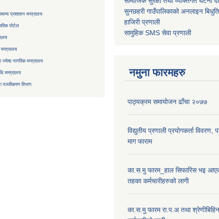
सामाजिक सुरक्षा तथा व्यक्तिगत घटना दर्
सुनछहरी गाउँपालिकाको अनलाइन बिधुत
मान्य प्रशासन मन्त्रालय
हाजिरी प्रणाली
रिक पोर्टल
सामुहिक
SMS सेवा
प्रणाली
रालय
 मन्त्रालय
ज्येष्ठ नागरिक मन्त्रालय
नमुना फारमहरु
िधि मन्त्रालय
ा
पञ्जीकरण विभाग
पाठ्यक्रम समायोजन ढाँचा २०७७
विद्युतीय प्रणाली प्रयोगकर्ता विवरण, 
माग फाराम
का.स.मु फारम_हाल सिफारिस भइ आएक
तहका कर्मचारीहरुको लागी
का.स.मु फारम रा.प.अ तथा श्रेणीबिहि