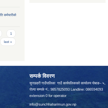
ति कर्मचारीको
1
last »
सम्पर्क विवरण
सुनछहरी गाउँपालिका गाउँ कार्यपलिकाको कार्यालय पोबाङ– ५,
रोल्पा सम्पर्क नं.: 9857825093 Landline: 086594093
extension 0 for operator
info@sunchhaharimun.gov.np