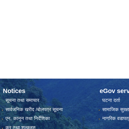
Notices
eGov serv
सूचना तथा समाचार
घटना दर्ता
सार्वजनिक खरीद /बोलपत्र सूचना
सामाजिक सुरक्ष
एन, कानुन तथा निर्देशिका
नागरिक वडापत्
कर तथा शुल्कहरु