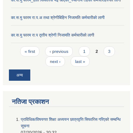
का.स.मु फारम_हाल सिफारिस भइ आएका_स्थानीय तहका कर्मचारीहरुको लागी
का.स.मु फारम रा.प.अ तथा श्रेणीबिहिन निजामति कर्मचारीको लागी
का.स.मु फारम रा.प तृतीय श्रेणी निजामति कर्मचारीको लागी
Pages
« first
‹ previous
1
2
3
next ›
last »
अन्य
नतिजा प्रकाशन
प्राविधिक/विषयगत शिक्षा अध्ययन छात्रवृत्ति सिफारिस गरिएकाे सम्बन्धि
सूचना
07/20/2026 - 20:32