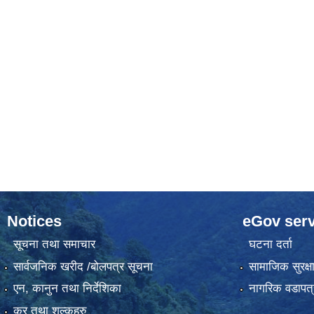
Notices
eGov serv
सूचना तथा समाचार
घटना दर्ता
सार्वजनिक खरीद /बोलपत्र सूचना
सामाजिक सुरक्ष
एन, कानुन तथा निर्देशिका
नागरिक वडापत्
कर तथा शुल्कहरु