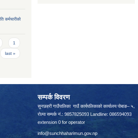
ति कर्मचारीको
1
last »
सम्पर्क विवरण
सुनछहरी गाउँपालिका गाउँ कार्यपलिकाको कार्यालय पोबाङ– ५,
रोल्पा सम्पर्क नं.: 9857825093 Landline: 086594093
extension 0 for operator
info@sunchhaharimun.gov.np