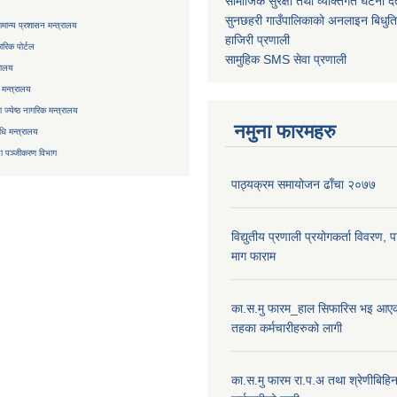
सामाजिक सुरक्षा तथा व्यक्तिगत घटना दर्
सुनछहरी गाउँपालिकाको अनलाइन बिधुत
मान्य प्रशासन मन्त्रालय
हाजिरी प्रणाली
रिक पोर्टल
सामुहिक
SMS सेवा
प्रणाली
रालय
 मन्त्रालय
ज्येष्ठ नागरिक मन्त्रालय
नमुना फारमहरु
िधि मन्त्रालय
ा
पञ्जीकरण विभाग
पाठ्यक्रम समायोजन ढाँचा २०७७
विद्युतीय प्रणाली प्रयोगकर्ता विवरण, 
माग फाराम
का.स.मु फारम_हाल सिफारिस भइ आएक
तहका कर्मचारीहरुको लागी
का.स.मु फारम रा.प.अ तथा श्रेणीबिहि