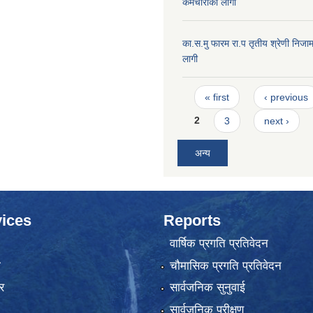
कर्मचारीको लागी
का.स.मु फारम रा.प तृतीय श्रेणी निजाम
लागी
Pages
« first
‹ previous
2
3
next ›
अन्य
ices
Reports
वार्षिक प्रगति प्रतिवेदन
ा
चौमासिक प्रगति प्रतिवेदन
र
सार्वजनिक सुनुवाई
सार्वजनिक परीक्षण