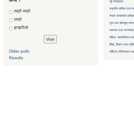
लाग्यो ?
गृह मन्त्रालय
सङ्घीय मामिला तथा सा
Choices
साह्रै राम्रो
नेपाल सरकारको आधिका
राम्रो
युवा तथा खेलकुद मन्त्
झन्झटिलो
स्वास्थ्य तथा जनसंख्या
महिला, बालबालिका तथा 
शिक्षा, विज्ञान तथा प्रव
Older polls
राष्ट्रिय परिचयपत्र तथ
Results