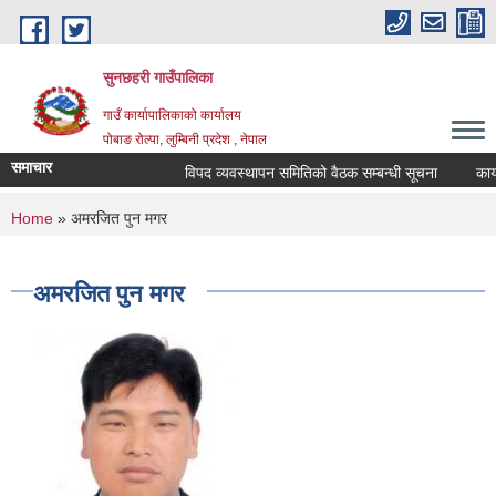
Skip to main content
सुनछहरी गाउँपालिका
गाउँ कार्यापालिकाको कार्यालय
पोबाङ रोल्पा, लुम्बिनी प्रदेश , नेपाल
समाचार
विपद व्यवस्थापन समितिको वैठक सम्बन्धी सूचना
कार्यपा
You are here
Home
» अमरजित पुन मगर
अमरजित पुन मगर