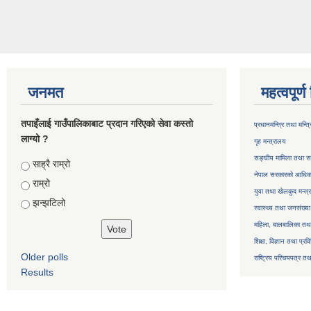
जनमत
महत्वपूर्
तपाइँलाई गाउँपालिकाबाट प्रदान गरिएको सेवा कस्तो
प्रधानमन्त्रि तथा मन्त
लाग्यो ?
गृह मन्त्रालय
सङ्घीय मामिला तथा सा
Choices
साह्रै राम्रो
नेपाल सरकारको आधिका
राम्रो
युवा तथा खेलकुद मन्त्
झन्झटिलो
स्वास्थ्य तथा जनसंख्या
महिला, बालबालिका तथा 
शिक्षा, विज्ञान तथा प्रव
Older polls
राष्ट्रिय परिचयपत्र तथ
Results