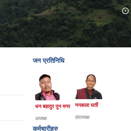
जन प्रतिनिधि
ननकला घर्ती
धन बहादुर पुन मगर
उपाध्यक्ष
अध्यक्ष
कर्मचारीहरु