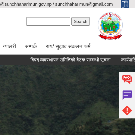
o@sunchhaharimun.gov.np / sunchhaharimun@gmail.com
Search form
Search
ग्यालरी
सम्पर्क
राय/ सुझाब संकलन फर्म
विपद व्यवस्थापन समितिको वैठक सम्बन्धी सूचना
कार्यपालिका वैठक स