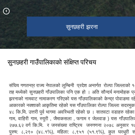
सुनछहरी झरना
विबाङ दह
सुनछहरी गाउँपालिकाको संक्षिप्त परिचय
संघिय गणतन्त्र राज्य नेपालको लुम्बिनी प्रदेश अन्तर्गत रोल्पा जिल्लाको 
तह मध्येको सुनछहरी गाँउपालिका पनि एक हो । अति सौन्दर्य मनामोहक प्र
झरनाको नामवाट नामाकरण गरिएको यस गाँउपालिकाको केन्द्र पोवाङमा र
आकारको नक्शाको आकृतिमा रहेको यस गाँउपालिका रोल्पा जिल्ला सदरमुक
४८ कि.मि. उत्तरी पुर्व भागमा अवस्थिती रहेको छ । सातवटा वडाहरु रहेका 
गाम, वाहिरी गाम, स्युरी , जैमाकसला , फगाम र जेलवाङ ) यस गाँउपालिक
२७७.६२ वर्ग कि.मि. र जनसंख्या राष्ट्रिय जनगणना २०७८ अनुसार १
पुरुष: ८,२९० (४८.१%), महिला: ८,९५१ (५१.९%), कुल घरधुरी सं