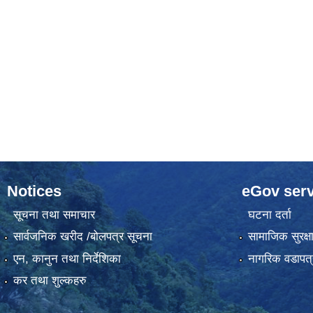
Notices
eGov serv
सूचना तथा समाचार
घटना दर्ता
सार्वजनिक खरीद /बोलपत्र सूचना
सामाजिक सुरक्ष
एन, कानुन तथा निर्देशिका
नागरिक वडापत्
कर तथा शुल्कहरु