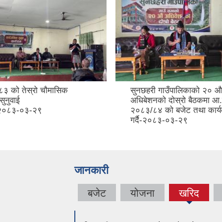
३ को तेस्रो चौमासिक
सुनछहरी गाउँपालिकाको २० औ
सुनुवाई
अधिबेशनको दोस्रो बैठकमा आ
म-२०८३-०३-२९
२०८३/८४ को बजेट तथा कार्य
गर्दै-२०८३-०३-२९
जानकारी
बजेट
योजना
खरिद
(active
tab)