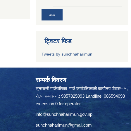
अन्य
ट्विटर फिड
Tweets by sunchhaharimun
सम्पर्क विवरण
सुनछहरी गाउँपालिका गाउँ कार्यपलिकाको कार्यालय पोबाङ– ५,
रोल्पा सम्पर्क नं.: 9857825093 Landline: 086594093
extension 0 for operator
info@sunchhaharimun.gov.np
sunchhaharimun@gmail.com